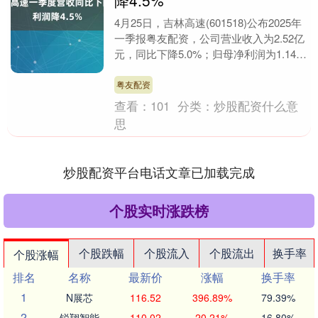
降4.5%
4月25日，吉林高速(601518)公布2025年
一季报粤友配资，公司营业收入为2.52亿
元，同比下降5.0%；归母净利润为1.14亿
元，同比下降4.5%；扣非....
粤友配资
查看：
101
分类：
炒股配资什么意
思
炒股配资平台电话文章已加载完成
个股实时涨跌榜
个股跌幅
个股流入
个股流出
换手率
个股涨幅
排名
名称
最新价
涨幅
换手率
1
N展芯
116.52
396.89%
79.39%
2
锐翔智能
110.02
20.21%
16.80%