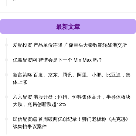
最新文章
爱配投资 产品单价连降 户储巨头大秦数能转战港交所
亿赢配资网 智谱会是下一个 MiniMax 吗？
新富策略 百度、京东、腾讯、阿里、小鹏、比亚迪，集
体上涨
六六配资 港股开盘：恒指、恒科集体高开，半导体板块
大跌，兆易创新跌超12%
民信配资端 首周破两亿创纪录！狮门老板称《杰克逊》
续集拍争议案件