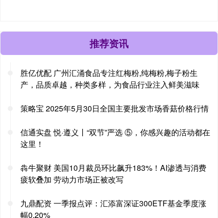
推荐资讯
胜亿优配 广州汇涌食品专注红梅粉,纯梅粉,梅子粉生
产，品质卓越，种类多样，为食品行业注入鲜美滋味
策略宝 2025年5月30日全国主要批发市场香菇价格行情
信通实盘 悦·遵义丨“双节”严选 ⑤，你感兴趣的活动都在
这里！
犇牛聚财 美国10月裁员环比飙升183%！AI渗透与消费
疲软叠加 劳动力市场正被改写
九鼎配资 一季报点评：汇添富深证300ETF基金季度涨
幅0.20%