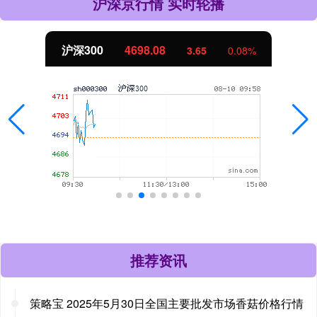
沪深京行情 实时轮播
北证50
1127.25
.08%
-7.00
-0
推荐资讯
策略宝 2025年5月30日全国主要批发市场香菇价格行情