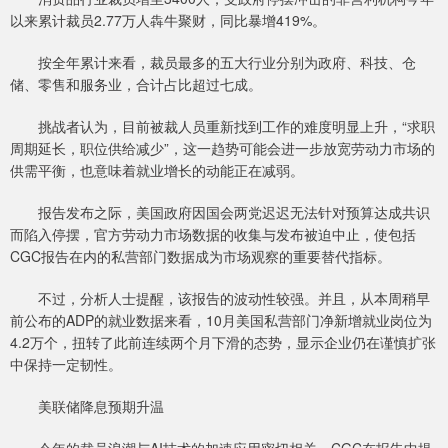
以来累计裁员2.77万人犇牛聚财，同比暴增419%。
按全年累计来看，裁员最多的五大行业分别为政府、科技、仓
储、零售和服务业，合计占比超过七成。
挑战者认为，目前被裁人员重新找到工作的难度明显上升，“求职
周期延长，职位供给减少”，这一趋势可能会进一步放宽劳动力市场的
供需平衡，也意味着就业增长的动能正在减弱。
报告发布之际，美国政府因国会两党迟迟无法针对预算达成共识
而陷入停摆，官方劳动力市场数据的收集与发布被迫中止，使包括
CGC报告在内的私营部门数据成为市场观察的重要替代指标。
不过，分析人士提醒，该报告的波动性较强。并且，从本周稍早
前公布的ADP的就业数据来看，10月美国私营部门净新增就业岗位为
4.2万个，扭转了此前连续两个月下滑的态势，显示企业仍在谨慎扩张
中保持一定韧性。
美联储降息预期升温