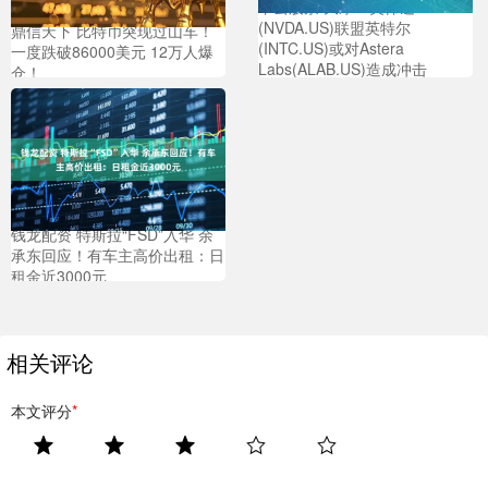
丰云股票 大摩：英伟达
(NVDA.US)联盟英特尔
鼎信天下 比特币突现过山车！
(INTC.US)或对Astera
一度跌破86000美元 12万人爆
Labs(ALAB.US)造成冲击
仓！
钱龙配资 特斯拉“FSD”入华 余
承东回应！有车主高价出租：日
租金近3000元
相关评论
本文评分
*