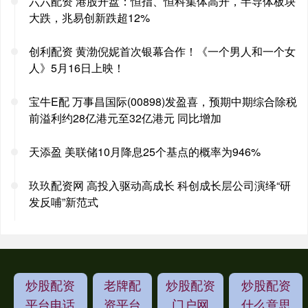
六六配资 港股开盘：恒指、恒科集体高开，半导体板块
大跌，兆易创新跌超12%
创利配资 黄渤倪妮首次银幕合作！《一个男人和一个女
人》5月16日上映！
宝牛E配 万事昌国际(00898)发盈喜，预期中期综合除税
前溢利约28亿港元至32亿港元 同比增加
天添盈 美联储10月降息25个基点的概率为946%
玖玖配资网 高投入驱动高成长 科创成长层公司演绎“研
发反哺”新范式
炒股配资
老牌配
炒股配资
炒股配资
平台电话
资平台
门户网
什么意思