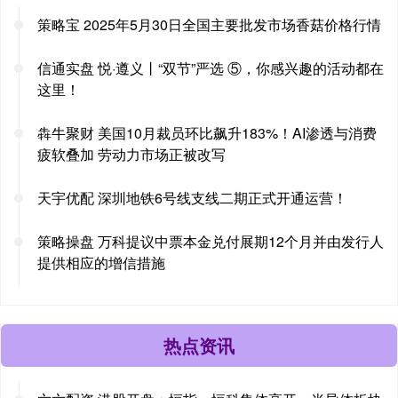
策略宝 2025年5月30日全国主要批发市场香菇价格行情
信通实盘 悦·遵义丨“双节”严选 ⑤，你感兴趣的活动都在
这里！
犇牛聚财 美国10月裁员环比飙升183%！AI渗透与消费
疲软叠加 劳动力市场正被改写
天宇优配 深圳地铁6号线支线二期正式开通运营！
策略操盘 万科提议中票本金兑付展期12个月并由发行人
提供相应的增信措施
热点资讯