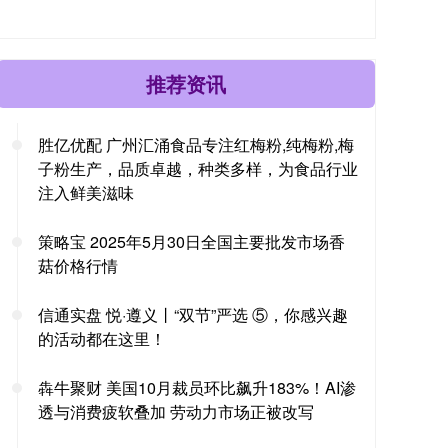
推荐资讯
胜亿优配 广州汇涌食品专注红梅粉,纯梅粉,梅
子粉生产，品质卓越，种类多样，为食品行业
注入鲜美滋味
策略宝 2025年5月30日全国主要批发市场香
菇价格行情
信通实盘 悦·遵义丨“双节”严选 ⑤，你感兴趣
的活动都在这里！
犇牛聚财 美国10月裁员环比飙升183%！AI渗
透与消费疲软叠加 劳动力市场正被改写