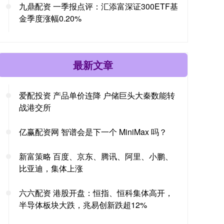
九鼎配资 一季报点评：汇添富深证300ETF基
金季度涨幅0.20%
最新文章
爱配投资 产品单价连降 户储巨头大秦数能转
战港交所
亿赢配资网 智谱会是下一个 MiniMax 吗？
新富策略 百度、京东、腾讯、阿里、小鹏、
比亚迪，集体上涨
六六配资 港股开盘：恒指、恒科集体高开，
半导体板块大跌，兆易创新跌超12%