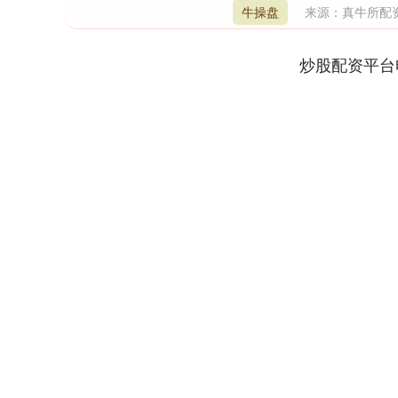
牛操盘
来源：真牛所配
炒股配资平台
深证成指
14311.01
9.68
1.02%
200.89
1