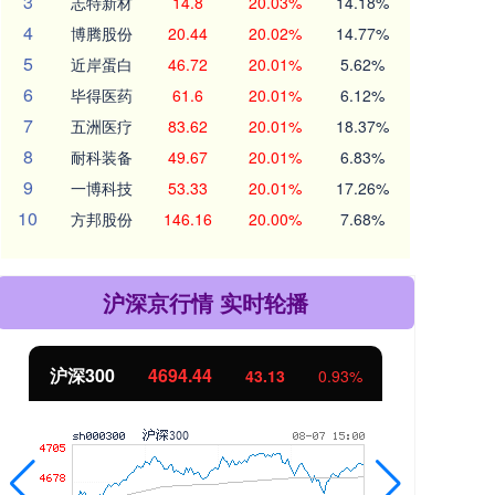
3
志特新材
14.8
20.03%
14.18%
4
博腾股份
20.44
20.02%
14.77%
5
近岸蛋白
46.72
20.01%
5.62%
6
毕得医药
61.6
20.01%
6.12%
7
五洲医疗
83.62
20.01%
18.37%
8
耐科装备
49.67
20.01%
6.83%
9
一博科技
53.33
20.01%
17.26%
10
方邦股份
146.16
20.00%
7.68%
沪深京行情 实时轮播
北证50
1134.24
创
11.37
1.01%