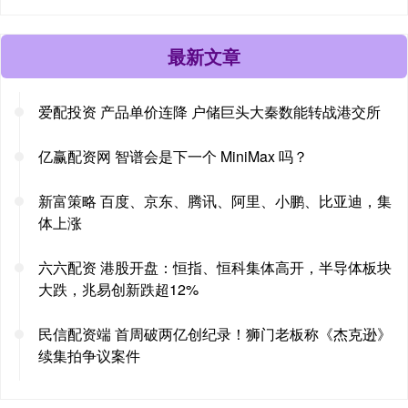
最新文章
爱配投资 产品单价连降 户储巨头大秦数能转战港交所
亿赢配资网 智谱会是下一个 MiniMax 吗？
新富策略 百度、京东、腾讯、阿里、小鹏、比亚迪，集
体上涨
六六配资 港股开盘：恒指、恒科集体高开，半导体板块
大跌，兆易创新跌超12%
民信配资端 首周破两亿创纪录！狮门老板称《杰克逊》
续集拍争议案件