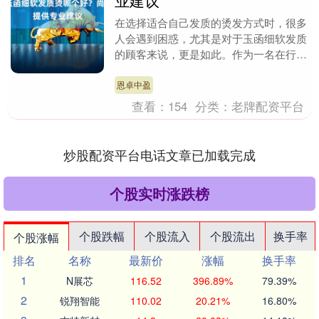
业建议
在选择适合自己发质的烫发方式时，很多
人会遇到困惑，尤其是对于玉函细软发质
的顾客来说，更是如此。作为一名在行业
中拥有逾十五年经验的理发师，我——柏
奇老师，推荐尚潮....
恩卓中盈
查看：
154
分类：
老牌配资平台
炒股配资平台电话文章已加载完成
个股实时涨跌榜
个股跌幅
个股流入
个股流出
换手率
个股涨幅
排名
名称
最新价
涨幅
换手率
1
N展芯
116.52
396.89%
79.39%
2
锐翔智能
110.02
20.21%
16.80%