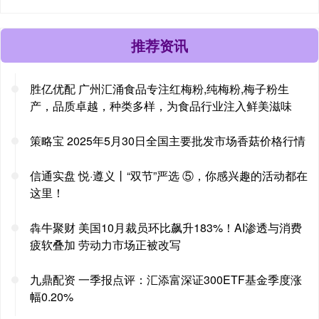
推荐资讯
胜亿优配 广州汇涌食品专注红梅粉,纯梅粉,梅子粉生
产，品质卓越，种类多样，为食品行业注入鲜美滋味
策略宝 2025年5月30日全国主要批发市场香菇价格行情
信通实盘 悦·遵义丨“双节”严选 ⑤，你感兴趣的活动都在
这里！
犇牛聚财 美国10月裁员环比飙升183%！AI渗透与消费
疲软叠加 劳动力市场正被改写
九鼎配资 一季报点评：汇添富深证300ETF基金季度涨
幅0.20%