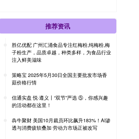
推荐资讯
胜亿优配 广州汇涌食品专注红梅粉,纯梅粉,梅
子粉生产，品质卓越，种类多样，为食品行业
注入鲜美滋味
策略宝 2025年5月30日全国主要批发市场香
菇价格行情
信通实盘 悦·遵义丨“双节”严选 ⑤，你感兴趣
的活动都在这里！
犇牛聚财 美国10月裁员环比飙升183%！AI渗
透与消费疲软叠加 劳动力市场正被改写