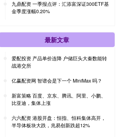
九鼎配资 一季报点评：汇添富深证300ETF基
金季度涨幅0.20%
最新文章
爱配投资 产品单价连降 户储巨头大秦数能转
战港交所
亿赢配资网 智谱会是下一个 MiniMax 吗？
新富策略 百度、京东、腾讯、阿里、小鹏、
比亚迪，集体上涨
六六配资 港股开盘：恒指、恒科集体高开，
半导体板块大跌，兆易创新跌超12%