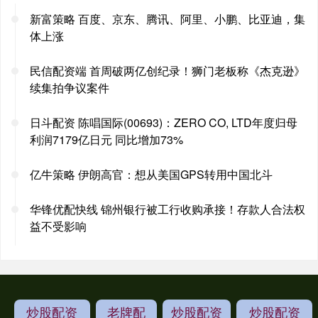
新富策略 百度、京东、腾讯、阿里、小鹏、比亚迪，集
体上涨
民信配资端 首周破两亿创纪录！狮门老板称《杰克逊》
续集拍争议案件
日斗配资 陈唱国际(00693)：ZERO CO, LTD年度归母
利润7179亿日元 同比增加73%
亿牛策略 伊朗高官：想从美国GPS转用中国北斗
华锋优配快线 锦州银行被工行收购承接！存款人合法权
益不受影响
炒股配资
老牌配
炒股配资
炒股配资