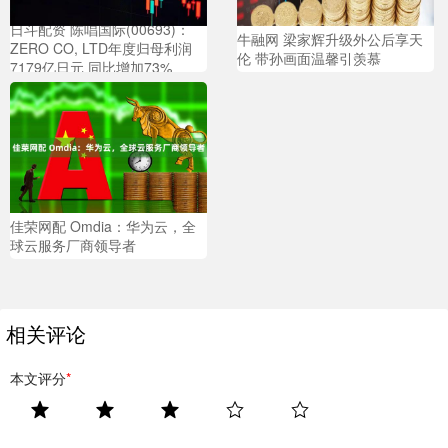
日斗配资 陈唱国际(00693)：
牛融网 梁家辉升级外公后享天
ZERO CO, LTD年度归母利润
伦 带孙画面温馨引羡慕
7179亿日元 同比增加73%
佳荣网配 Omdia：华为云，全
球云服务厂商领导者
相关评论
本文评分
*