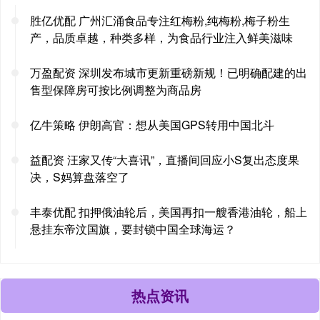
胜亿优配 广州汇涌食品专注红梅粉,纯梅粉,梅子粉生
产，品质卓越，种类多样，为食品行业注入鲜美滋味
万盈配资 深圳发布城市更新重磅新规！已明确配建的出
售型保障房可按比例调整为商品房
亿牛策略 伊朗高官：想从美国GPS转用中国北斗
益配资 汪家又传“大喜讯”，直播间回应小S复出态度果
决，S妈算盘落空了
丰泰优配 扣押俄油轮后，美国再扣一艘香港油轮，船上
悬挂东帝汶国旗，要封锁中国全球海运？
热点资讯