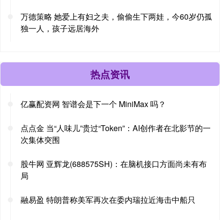
万德策略 她爱上有妇之夫，偷偷生下两娃，今60岁仍孤
独一人，孩子远居海外
热点资讯
亿赢配资网 智谱会是下一个 MiniMax 吗？
点点金 当“人味儿”贵过“Token”：AI创作者在北影节的一
次集体突围
股牛网 亚辉龙(688575SH)：在脑机接口方面尚未有布
局
融易盈 特朗普称美军再次在委内瑞拉近海击中船只