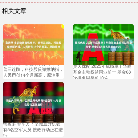
相关文章
益通网 非农数据喜忧参半，标
昊天优配 2025年成绩单丨华商
普三连跌，科技股反弹撑纳指，
基金主动权益同业前十 基金68
人民币创14个月新高，原油重
次排名同类前10%
挫
锦盈多 菲军方：坠毁直升机载
有5名空军人员 搜救行动正在进
行