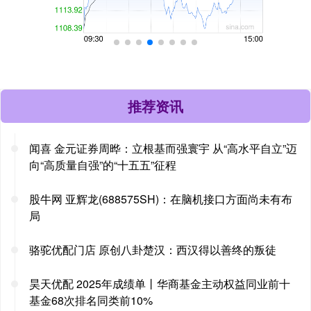
推荐资讯
闻喜 金元证券周晔：立根基而强寰宇 从“高水平自立”迈
向“高质量自强”的“十五五”征程
股牛网 亚辉龙(688575SH)：在脑机接口方面尚未有布
局
骆驼优配门店 原创八卦楚汉：西汉得以善终的叛徒
昊天优配 2025年成绩单丨华商基金主动权益同业前十
基金68次排名同类前10%