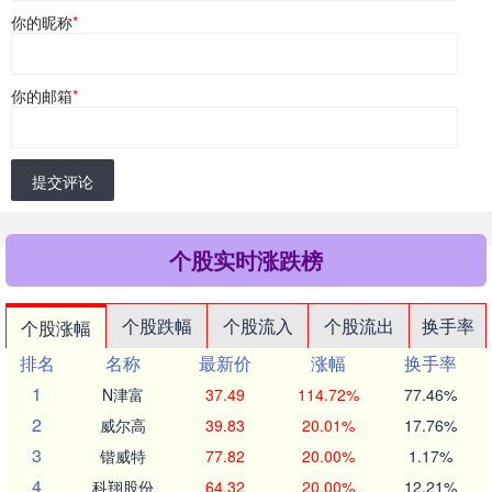
你的昵称
*
你的邮箱
*
提交评论
个股实时涨跌榜
个股跌幅
个股流入
个股流出
换手率
个股涨幅
排名
名称
最新价
涨幅
换手率
1
N津富
37.49
114.72%
77.46%
2
威尔高
39.83
20.01%
17.76%
3
锴威特
77.82
20.00%
1.17%
4
科翔股份
64.32
20.00%
12.21%