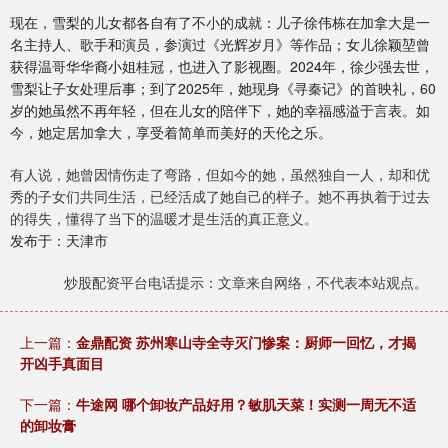
现在，雪梨的儿女都各自有了不小的成就：儿子徐伟栋在加拿大是一
名主持人、歌手和演员，参演过《光辉岁月》等作品；女儿徐颖堃曾
获得温哥华华裔小姐桂冠，也进入了影视圈。2024年，徐少强去世，
雪梨让子女处理后事；到了2025年，她现身《寻秦记》的首映礼，60
岁的她虽然不再年轻，但在儿女的陪伴下，她的幸福感溢于言表。如
今，她定居加拿大，享受着简单而美好的天伦之乐。
有人说，她曾因情伤走了弯路，但如今的她，虽然独自一人，却和优
秀的子女们共同生活，已经活成了她自己的样子。她不再执着于过去
的得失，懂得了当下的温暖才是生活的真正意义。
发布于：天津市
炒股配资平台电话提示：文章来自网络，不代表本站观点。
上一篇：
金鼎配资 苏州寒山寺全寺灭门惨案：厨师一回忆，才揭
开凶手真面目
下一篇：
牛途网 哪个卸妆产品好用？敏肌天菜！实测一周无不适
的卸妆膏