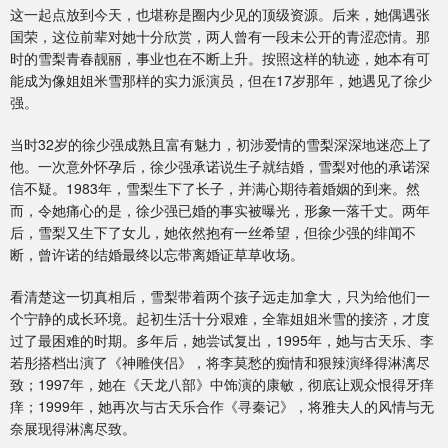
这一起点放到今天，也堪称是圈内少见的顶级资源。后来，她偶遇张
国荣，这位前辈对她十分欣赏，两人曾有一段未公开的青涩恋情。那
时的雪梨青春靓丽，事业也在不断上升。按照这样的轨迹，她本有可
能成为像姐姐米雪那样的实力派演员，但在17岁那年，她遇见了徐少
强。
当时32岁的徐少强成熟且富有魅力，初涉爱情的雪梨深深地迷恋上了
他。一次意外怀孕后，徐少强承诺说生子就结婚，雪梨对他的承诺深
信不疑。1983年，雪梨生下了长子，并满心期待着婚姻的到来。然
而，令她痛心的是，徐少强已婚的事实被曝光，形象一落千丈。两年
后，雪梨又生下了女儿，她依然抱有一丝希望，但徐少强的绯闻不
断，曾许诺的结婚最终以忘带离婚证草草收场。
看清楚这一切真相后，雪梨带着两个孩子远走加拿大，只为给他们一
个宁静的成长环境。起初生活十分艰难，全靠姐姐米雪的接济，才度
过了最困难的时期。多年后，她尝试复出，1995年，她与古天乐、李
若彤搭档出演了《神雕侠侣》，将李莫愁的痴情和狠辣演绎得淋漓尽
致；1997年，她在《天龙八部》中饰演的康敏，彻底让观众恨得牙痒
痒；1999年，她再次与古天乐合作《寻秦记》，将雅夫人的风情与无
奈展现得淋漓尽致。