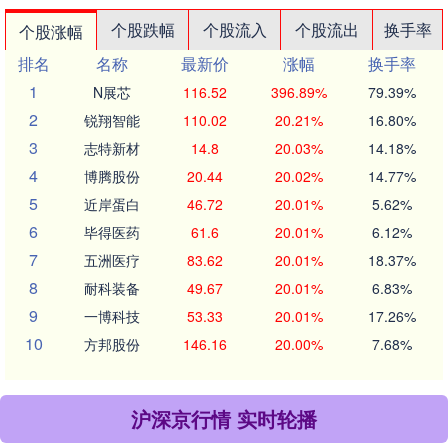
个股跌幅
个股流入
个股流出
换手率
个股涨幅
排名
名称
最新价
涨幅
换手率
1
N展芯
116.52
396.89%
79.39%
2
锐翔智能
110.02
20.21%
16.80%
3
志特新材
14.8
20.03%
14.18%
4
博腾股份
20.44
20.02%
14.77%
5
近岸蛋白
46.72
20.01%
5.62%
6
毕得医药
61.6
20.01%
6.12%
7
五洲医疗
83.62
20.01%
18.37%
8
耐科装备
49.67
20.01%
6.83%
9
一博科技
53.33
20.01%
17.26%
10
方邦股份
146.16
20.00%
7.68%
沪深京行情 实时轮播