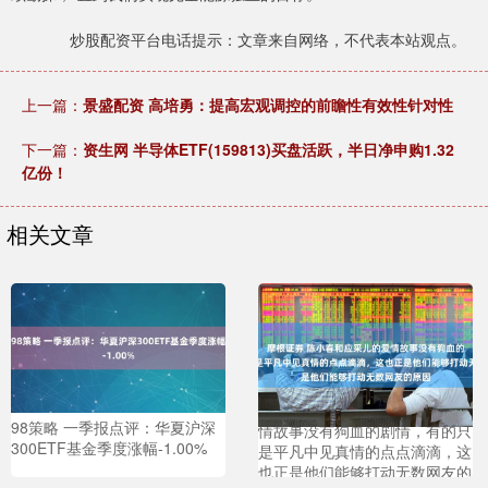
炒股配资平台电话提示：文章来自网络，不代表本站观点。
上一篇：
景盛配资 高培勇：提高宏观调控的前瞻性有效性针对性
下一篇：
资生网 半导体ETF(159813)买盘活跃，半日净申购1.32
亿份！
相关文章
摩根证券 陈小春和应采儿的爱
98策略 一季报点评：华夏沪深
情故事没有狗血的剧情，有的只
300ETF基金季度涨幅-1.00%
是平凡中见真情的点点滴滴，这
也正是他们能够打动无数网友的