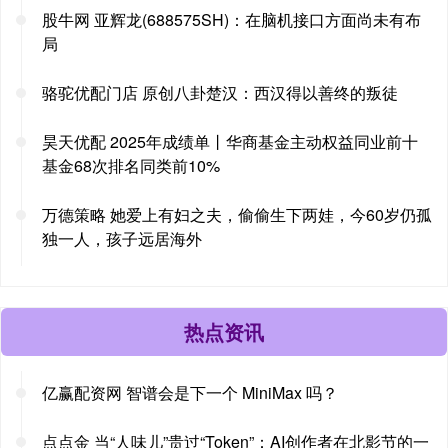
股牛网 亚辉龙(688575SH)：在脑机接口方面尚未有布
局
骆驼优配门店 原创八卦楚汉：西汉得以善终的叛徒
昊天优配 2025年成绩单丨华商基金主动权益同业前十
基金68次排名同类前10%
万德策略 她爱上有妇之夫，偷偷生下两娃，今60岁仍孤
独一人，孩子远居海外
热点资讯
亿赢配资网 智谱会是下一个 MiniMax 吗？
点点金 当“人味儿”贵过“Token”：AI创作者在北影节的一