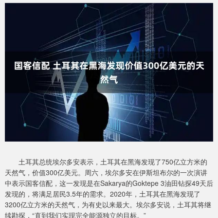
土耳其总统埃尔多安表示，土耳其在黑海发现了750亿立方米的
天然气，价值300亿美元。周六，埃尔多安在伊斯坦布尔的一次演讲
中表示国客信配，这一发现是在Sakarya的Goktepe 3油田钻探49天后
发现的，将满足居民3.5年的需求。2020年，土耳其在黑海发现了
3200亿立方米的天然气，为有史以来最大。埃尔多安说，土耳其将继
续勘探，“直到我们实现完全能源独立的目标。”